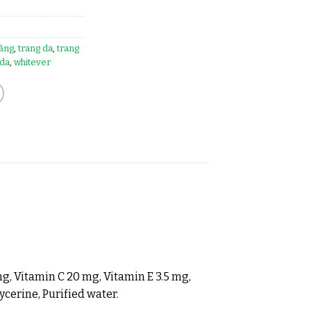
ăng
,
trang da
,
trang
 da
,
whitever
g, Vitamin C 20 mg, Vitamin E 3.5 mg,
cerine, Purified water.