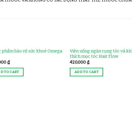
 phẩm bảo vệ sức khoẻ Omega
Viên uống ngăn rụng tóc và kí
thích mọc tóc Hair Flow
.000
₫
420.000
₫
D TO CART
ADD TO CART