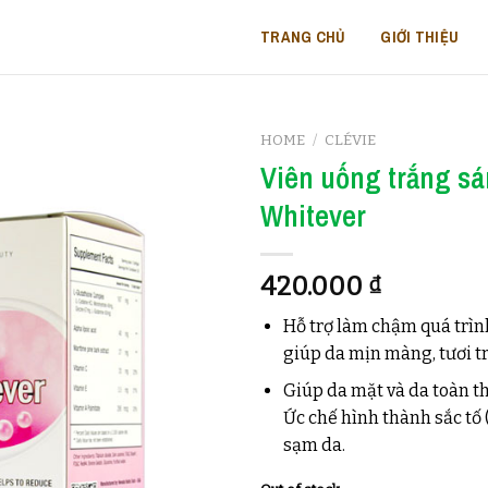
TRANG CHỦ
GIỚI THIỆU
HOME
/
CLÉVIE
Viên uống trắng s
Whitever
420.000
₫
Hỗ trợ làm chậm quá trình
giúp da mịn màng, tươi tr
Giúp da mặt và da toàn t
Ức chế hình thành sắc tố
sạm da.