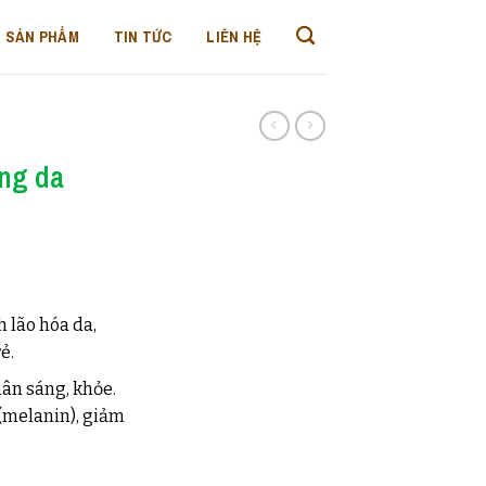
SẢN PHẨM
TIN TỨC
LIÊN HỆ
áng da
 lão hóa da,
ẻ.
hân sáng, khỏe.
 (melanin), giảm