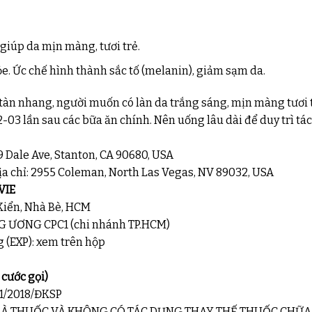
 giúp da mịn màng, tươi trẻ.
e. Ức chế hình thành sắc tố (melanin), giảm sạm da.
tàn nhang, người muốn có làn da trắng sáng, mịn màng tươi 
2-03 lần sau các bữa ăn chính. Nên uống lâu dài để duy trì t
9 Dale Ave, Stanton, CA 90680, USA
ịa chỉ: 2955 Coleman, North Las Vegas, NV 89032, USA
VIE
 Kiển, Nhà Bè, HCM
ƯƠNG CPC1 (chi nhánh TP.HCM)
g (EXP): xem trên hộp
cước gọi)
1/2018/ĐKSP
À THUỐC VÀ KHÔNG CÓ TÁC DỤNG THAY THẾ THUỐC CHỮA