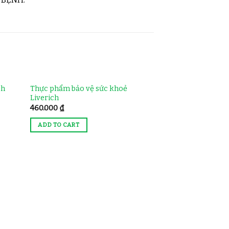
ch
Thực phẩm bảo vệ sức khoẻ
Liverich
460.000
₫
ADD TO CART
OUT O
Thực phẩm bảo v
Optimize Liver
90.000
₫