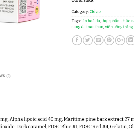
Out of stock
Category:
Clévie
Tags:
lão hoá da
,
thực phẩm chức n
sang da toan than
,
viên uống trắng
WS (0)
g, Alpha lipoic acid 40 mg, Maritime pine bark extract 27 m
oxide, Dark caramel, FD&C Blue #1, FD&C Red #4, Gelatin, Gly