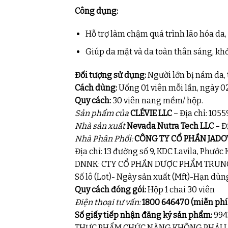
Công dụng:
Hỗ trợ làm chậm quá trình lão hóa da,
Giúp da mặt và da toàn thân sáng, khỏ
Đối tượng sử dụng:
Người lớn bị nám da, 
Cách dùng:
Uống 01 viên mỗi lần, ngày 0
Quy cách:
30 viên nang mềm/ hộp.
Sản phẩm của
CLÉVIE LLC
– Địa chỉ: 1055
Nhà sản xuất
Nevada Nutra Tech LLC
– Đ
Nhà Phân Phối:
CÔNG TY CỔ PHẦN JADO
Địa chỉ: 13 đường số 9, KDC Lavila, Phước
DNNK: CTY CỔ PHẦN DƯỢC PHẨM TRUNG 
Số lô (Lot)- Ngày sản xuất (Mft)-Hạn dùn
Quy cách đóng gói:
Hộp 1 chai 30 viên
Điện thoại tư vấn:
1800 646470 (miễn phí 
Số giấy tiếp nhận đăng ký sản phẩm:
994
THỰC PHẨM CHỨC NĂNG KHÔNG PHẢI L