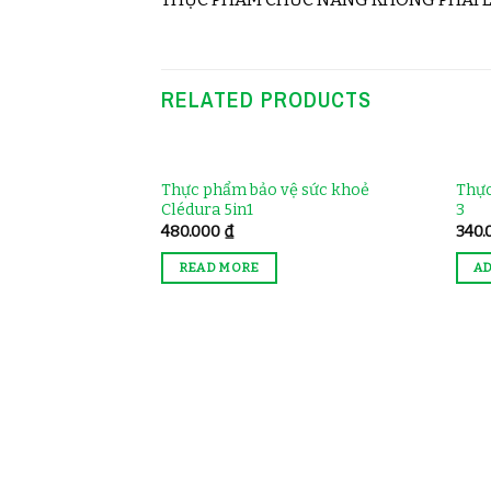
RELATED PRODUCTS
OUT OF STOCK
Thực phẩm bảo vệ sức khoẻ
Thực
Clédura 5in1
3
480.000
₫
340
READ MORE
AD