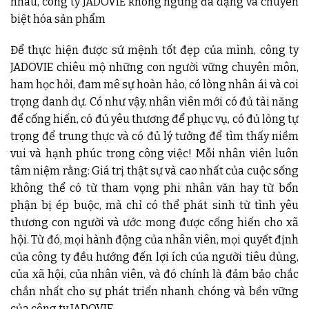
nhau, công ty JADOVIE không ngừng đa dạng và chuyên
biệt hóa sản phẩm
Để thực hiện được sứ mệnh tốt đẹp của mình, công ty
JADOVIE chiêu mộ những con người vững chuyên môn,
ham học hỏi, đam mê sự hoàn hảo, có lòng nhân ái và coi
trọng danh dự. Có như vậy, nhân viên mới có đủ tài năng
để cống hiến, có đủ yêu thương để phục vụ, có đủ lòng tự
trọng để trung thực và có đủ lý tưởng để tìm thấy niềm
vui và hạnh phúc trong công việc! Mỗi nhân viên luôn
tâm niệm rằng: Giá trị thật sự và cao nhất của cuộc sống
không thể có từ tham vọng phi nhân văn hay từ bổn
phận bị ép buộc, mà chỉ có thể phát sinh từ tình yêu
thương con người và ước mong được cống hiến cho xã
hội. Từ đó, mọi hành động của nhân viên, mọi quyết định
của công ty đều hướng đến lợi ích của người tiêu dùng,
của xã hội, của nhân viên, và đó chính là đảm bảo chắc
chắn nhất cho sự phát triển nhanh chóng và bền vững
của công ty JADOVIE.