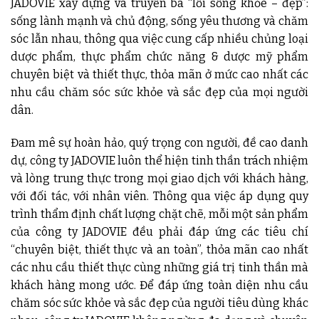
JADOVIE xây dựng và truyền bá “lối sống khỏe – đẹp”:
sống lành mạnh và chủ động, sống yêu thương và chăm
sóc lẫn nhau, thông qua việc cung cấp nhiều chủng loại
dược phẩm, thực phẩm chức năng & dược mỹ phẩm
chuyên biệt và thiết thực, thỏa mãn ở mức cao nhất các
nhu cầu chăm sóc sức khỏe và sắc đẹp của mọi người
dân.
Đam mê sự hoàn hảo, quý trọng con người, đề cao danh
dự, công ty JADOVIE luôn thể hiện tinh thần trách nhiệm
và lòng trung thực trong mọi giao dịch với khách hàng,
với đối tác, với nhân viên. Thông qua việc áp dụng quy
trình thẩm định chất lượng chặt chẽ, mỗi một sản phẩm
của công ty JADOVIE đều phải đáp ứng các tiêu chí
“chuyên biệt, thiết thực và an toàn”, thỏa mãn cao nhất
các nhu cầu thiết thực cùng những giá trị tinh thần mà
khách hàng mong ước. Để đáp ứng toàn diện nhu cầu
chăm sóc sức khỏe và sắc đẹp của người tiêu dùng khác