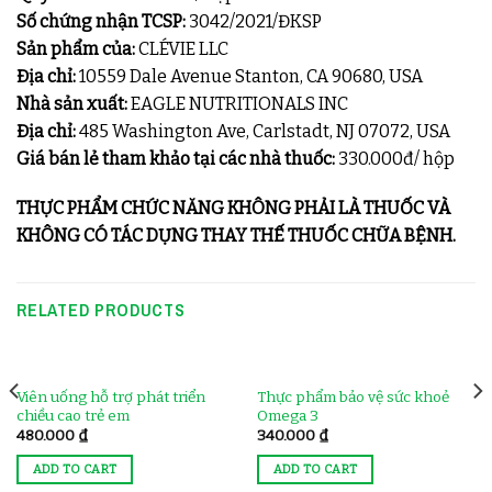
Số chứng nhận TCSP:
3042/2021/ĐKSP
Sản phẩm của:
CLÉVIE LLC
Địa chỉ:
10559 Dale Avenue Stanton, CA 90680, USA
Nhà sản xuất:
EAGLE NUTRITIONALS INC
Địa chỉ:
485 Washington Ave, Carlstadt, NJ 07072, USA
Giá bán lẻ tham khảo tại các nhà thuốc:
330.000đ/ hộp
THỰC PHẨM CHỨC NĂNG KHÔNG PHẢI LÀ THUỐC VÀ
KHÔNG CÓ TÁC DỤNG THAY THẾ THUỐC CHỮA BỆNH.
RELATED PRODUCTS
Viên uống hỗ trợ phát triển
Thực phẩm bảo vệ sức khoẻ
chiều cao trẻ em
Omega 3
480.000
₫
340.000
₫
ADD TO CART
ADD TO CART