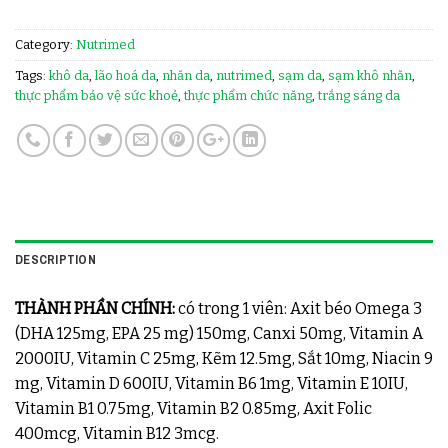
Category:
Nutrimed
Tags:
khô da
,
lão hoá da
,
nhăn da
,
nutrimed
,
sạm da
,
sạm khô nhăn
,
thực phẩm bảo vệ sức khoẻ
,
thực phẩm chức năng
,
trắng sáng da
DESCRIPTION
THÀNH PHẦN CHÍNH:
có trong 1 viên: Axit béo Omega 3
(DHA 125mg, EPA 25 mg) 150mg, Canxi 50mg, Vitamin A
2000IU, Vitamin C 25mg, Kẽm 12.5mg, Sắt 10mg, Niacin 9
mg, Vitamin D 600IU, Vitamin B6 1mg, Vitamin E 10IU,
Vitamin B1 0.75mg, Vitamin B2 0.85mg, Axit Folic
400mcg, Vitamin B12 3mcg.