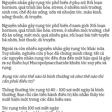
Nguyên nhân gây rụng tóc phổ biến ở phụ nữ: Rối loạn
hormon, quá trình lão hóa, stress, ô nhiễm môi trường,
sinh con, chế độ ăn uống, uốn và nhuộm tóc, mãn kinh,
uống thuốc, di truyền.
Nguyên nhân gây rụng tóc phổ biến ở nam giới: Rối loạn
hormon, quá trình lão hóa, stress, ô nhiễm môi trường, chế
độ ăn uống, mệt mỏi, quá nhiều gàu, rối loạn bài tiết tuyến
bã nhờn, hút thuốc, di truyền.
Ngoài ra còn nhiều nguyên nhân gây rụng tóc khác nữa.
Tuy nhiên, nghiên cứu y học đã chứng minh rằng: tất cả
các nguyên nhân rụng tóc đều đưa đến một hậu quả là gây
ra sự thiếu hụt Mucopolysaccharide khiến tóc suy yếu và
rụng.
Rụng tóc như thế nào là bình thường và như thế nào thì
cần phải điều trị?
Thông thường tóc rụng từ 40 – 100 sợi một ngày là bình
thường. Bạn chỉ cần tiến hành điều trị khi nhận thấy tóc
xuất hiện một trong các dấu hiệu sau:
Tóc rụng trên 100 sợi một ngày