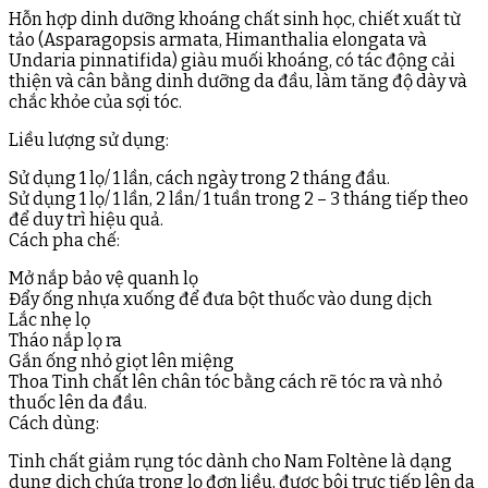
Hỗn hợp dinh dưỡng khoáng chất sinh học, chiết xuất từ
tảo (Asparagopsis armata, Himanthalia elongata và
Undaria pinnatifida) giàu muối khoáng, có tác động cải
thiện và cân bằng dinh dưỡng da đầu, làm tăng độ dày và
chắc khỏe của sợi tóc.
Liều lượng sử dụng:
Sử dụng 1 lọ/ 1 lần, cách ngày trong 2 tháng đầu.
Sử dụng 1 lọ/ 1 lần, 2 lần/ 1 tuần trong 2 – 3 tháng tiếp theo
để duy trì hiệu quả.
Cách pha chế:
Mở nắp bảo vệ quanh lọ
Đẩy ống nhựa xuống để đưa bột thuốc vào dung dịch
Lắc nhẹ lọ
Tháo nắp lọ ra
Gắn ống nhỏ giọt lên miệng
Thoa Tinh chất lên chân tóc bằng cách rẽ tóc ra và nhỏ
thuốc lên da đầu.
Cách dùng:
Tinh chất giảm rụng tóc dành cho Nam Foltène là dạng
dung dịch chứa trong lọ đơn liều, được bôi trực tiếp lên da