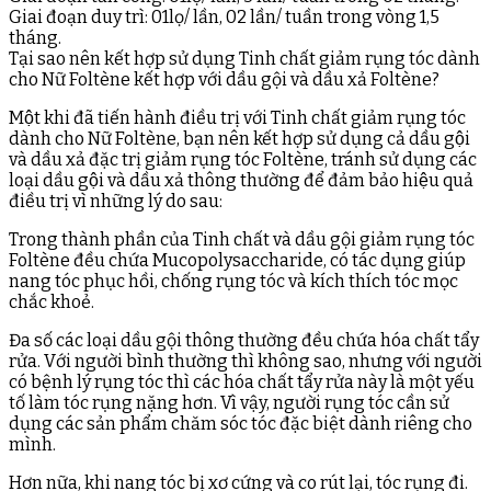
Giai đoạn duy trì: 01lọ/ lần, 02 lần/ tuần trong vòng 1,5
tháng.
Tại sao nên kết hợp sử dụng Tinh chất giảm rụng tóc dành
cho Nữ Foltène kết hợp với dầu gội và dầu xả Foltène?
Một khi đã tiến hành điều trị với Tinh chất giảm rụng tóc
dành cho Nữ Foltène, bạn nên kết hợp sử dụng cả dầu gội
và dầu xả đặc trị giảm rụng tóc Foltène, tránh sử dụng các
loại dầu gội và dầu xả thông thường để đảm bảo hiệu quả
điều trị vì những lý do sau:
Trong thành phần của Tinh chất và dầu gội giảm rụng tóc
Foltène đều chứa Mucopolysaccharide, có tác dụng giúp
nang tóc phục hồi, chống rụng tóc và kích thích tóc mọc
chắc khoẻ.
Đa số các loại dầu gội thông thường đều chứa hóa chất tẩy
rửa. Với người bình thường thì không sao, nhưng với người
có bệnh lý rụng tóc thì các hóa chất tẩy rửa này là một yếu
tố làm tóc rụng nặng hơn. Vì vậy, người rụng tóc cần sử
dụng các sản phẩm chăm sóc tóc đặc biệt dành riêng cho
mình.
Hơn nữa, khi nang tóc bị xơ cứng và co rút lại, tóc rụng đi.