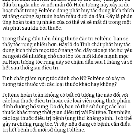
đầu bị ngứa nhẹ và nổi mẩn đỏ. Hiện tượng này xảy ra do
hoạt chất trong Foltène đang phát huy tác dụng kích thích
và tăng cường sự tuần hoàn máu dưới da đầ̀u. Đây là phản
ứng hoàn toàn tự nhiên của cơ thể và sẽ mất đi trong một
vài phút sau khi bôi thuốc.
Trong tháng đầu tiên dùng thuốc đặc trị Foltène, bạn sẽ
thấy tóc rụng nhiều hơn. Đây là do Tinh chất phát huy tác
dụng kích thích mọc tóc ở nang tóc: đẩy các sợi tóc hư, yếu
ra ngoài để nhường chỗ cho lớp tóc mới khỏe mạnh mọc
ra. Hiện tượng tóc rụng này sẽ chậm dần sau 1 tháng và sẽ
hết sau thời gian điều trị.
Tinh chất giảm rụng tóc dành cho Nữ Foltène có xảy ra
tương tác thuốc với các loại thuốc khác hay không?
Foltène hoàn toàn không có bất cứ tương tác nào đối với
các loại thuốc điều trị hoặc các loại viên uống thực phẩm
dinh dưỡng bổ sung. Do đó, bạn có thể sử dụng các loại
thuốc khác trong thời gian điều trị với Foltène. Tuy nhiên,
các loại thuốc điều trị bệnh (ung thư, kháng sinh…) có thể
gây ra chứng rụng tóc. Vì vậy, nếu đang có bệnh, cần điều
trị hết bệnh rồi mới sử dụng Foltène.