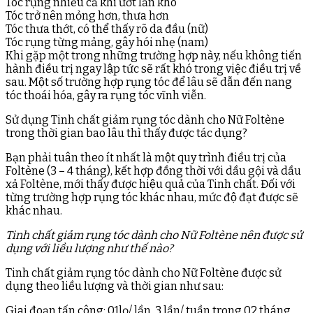
Tóc rụng nhiều cả khi ướt lẫn khô
Tóc trở nên mỏng hơn, thưa hơn
Tóc thưa thớt, có thể thấy rõ da đầu (nữ)
Tóc rụng từng mảng, gây hói nhẹ (nam)
Khi gặp một trong những trường hợp này, nếu không tiến
hành điều trị ngay lập tức sẽ rất khó trong việc điều trị về
sau. Một số trường hợp rụng tóc để lâu sẽ dẫn đến nang
tóc thoái hóa, gây ra rụng tóc vĩnh viễn.
Sử dụng Tinh chất giảm rụng tóc dành cho Nữ Foltène
trong thời gian bao lâu thì thấy được tác dụng?
Bạn phải tuân theo ít nhất là một quy trình điều trị của
Foltène (3 – 4 tháng), kết hợp đồng thời với dầu gội và dầu
xả Foltène, mới thấy được hiệu quả của Tinh chất. Đối với
từng trường hợp rụng tóc khác nhau, mức độ đạt được sẽ
khác nhau.
Tinh chất giảm rụng tóc dành cho Nữ Foltène nên được sử
dụng với liều lượng như thế nào?
Tinh chất giảm rụng tóc dành cho Nữ Foltène được sử
dụng theo liều lượng và thời gian như sau:
Giai đoạn tấn công: 01lọ/ lần, 3 lần/ tuần trong 02 tháng.