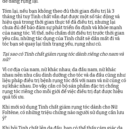
dễ dàng rụng lại.
Tóm lại, nếu bạn không theo đủ thời gian điều trị là 3
tháng thì tuy Tinh chất vẫn đạt được một số tác động và
hiệu quả trong thời gian thực tế đã điều trị, nhưng lại
chưa đủ để bảo đảm sự phát triển ổn định và khỏe mạnh
của nang tóc. Vì thế, nếu chấm dứt điều trị trước thời gian
yêu cầu, những tác dụng của Tinh chất sẽ dần mất đi và
tóc bạn sẽ quay lại tình trạng yếu, rụng như cũ.
Tại sao có Tinh chất giảm rụng tóc dành riêng cho nam và
nữ?
Vì cơ địa của nam, nữ khác nhau; da đầu nam, nữ khác
nhau nên nhu cầu dinh dưỡng cho tóc và da đầu cũng như
liệu pháp điều trị bệnh rụng tóc đối với nam và nữ cũng có
sự khác nhau. Do vậy, cần có bộ sản phẩm đặc trị chống
rụng tóc riêng cho mỗi giới để việc điều trị đạt được hiệu
quả tối ưu.
Khi mới sử dụng Tinh chất giảm rụng tóc dành cho Nữ
Foltène, có những triệu chứng nào người sử dụng cần lưu
ý?
Khi bôi Tinh chất lên da đầu, bạn có thể thấy cảm giác da