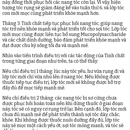
này, đồng thời phục hồi các nang tóc còn lại. Vì vậy, hiện
tượng tóc rụng sẽ giảm đáng kể vào tuần thứ 6, và lớp tóc
con mới mọc cũng phát triển khỏe mạnh hơn.
Tháng 3: Tinh chất tiếp tục phục hồi nang tóc, giúp nang
tóc trở nên khỏe mạnh và phát triển tốt cho sợi tóc. Lớp tóc
mới mọc cũng được liên tục bổ sung Mucopolysaccharide
và các chất dinh dưỡng, bảo đảm phát triển khỏe mạnh và
đạt được chu kỳ sống tối đa và mạnh mẽ.
Nhìn vào tiến trình điều trị với các tác động của Tinh chất
trong từng giai đoạn như trên, ta có thể thấy:
Nếu chỉ điều trị 1 tháng: lúc này tóc yếu, hư vừa rụng đi và
lớp tóc mới chỉ vừa nhú lên ở nang tóc. Nếu không được
thuốc tiếp tục điều trị, lớp tóc mới sẽ không được hỗ trợ
đầy đủ để mọc tiếp mạnh mẽ.
Nếu chỉ điều trị 2 tháng: các nang tóc bị xơ cứng chưa
được phục hồi hoàn toàn nên khi dừng thuốc ở giai đoạn
này, tóc sẽ có nguy cơ rụng trở lại. Bên cạnh đó, lớp tóc mới
chưa đủ mạnh mẽ để phát triển thành sợi tóc dày, chắc,
khỏe. Khi không được thuốc nuôi dưỡng đầy đủ, lớp tóc
này sẽ mọc một cách yếu ớt, sợi tóc mỏng manh, và tóc sẽ