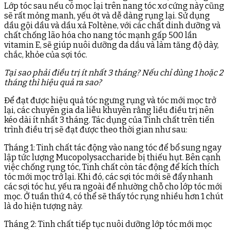
Lớp tóc sau nếu có mọc lại trên nang tóc xơ cứng này cũng
sẽ rất mỏng manh, yếu ớt và dễ dàng rụng lại. Sử dụng
dầu gội dầu và dầu xả Foltène, với các chất dinh dưỡng và
chất chống lão hóa cho nang tóc mạnh gấp 500 lần
vitamin E, sẽ giúp nuôi dưỡng da dầu và làm tăng độ dày,
chắc, khỏe của sợi tóc.
Tại sao phải điều trị ít nhất 3 tháng? Nếu chỉ dùng 1 hoặc 2
tháng thì hiệu quả ra sao?
Để đạt được hiệu quả tóc ngưng rụng và tóc mới mọc trở
lại, các chuyên gia da liễu khuyên rằng liều điều trị nên
kéo dài ít nhất 3 tháng. Tác dụng của Tinh chất trên tiến
trình điều trị sẽ đạt được theo thời gian như sau:
Tháng 1: Tinh chất tác động vào nang tóc để bổ sung ngay
lập tức lượng Mucopolysaccharide bị thiếu hụt. Bên cạnh
việc chống rụng tóc, Tinh chất còn tác động để kích thích
tóc mới mọc trở lại. Khi đó, các sợi tóc mới sẽ đẩy nhanh
các sợi tóc hư, yếu ra ngoài để nhường chỗ cho lớp tóc mới
mọc. Ở tuần thứ 4, có thể sẽ thấy tóc rụng nhiều hơn 1 chút
là do hiện tượng này.
Tháng 2: Tinh chất tiếp tục nuôi dưỡng lớp tóc mới mọc