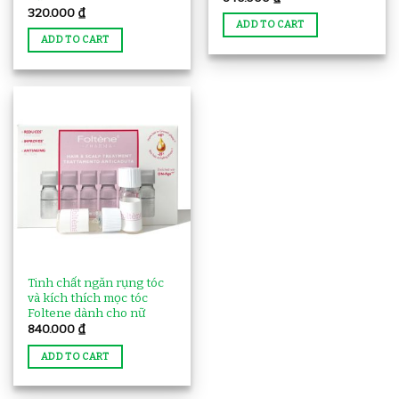
320.000
₫
ADD TO CART
ADD TO CART
Tinh chất ngăn rụng tóc
và kích thích mọc tóc
Foltene dành cho nữ
840.000
₫
ADD TO CART