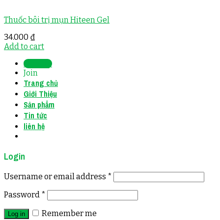
Thuốc bôi trị mụn Hiteen Gel
34.000
₫
Add to cart
Sign Up
Join
Trang chủ
Giới Thiệu
Sản phẩm
Tin tức
liên hệ
Login
Username or email address
*
Password
*
Remember me
Log in