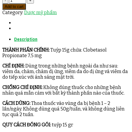
Add to cart
Category:
Dược mỹ phẩm
Description
THÀNH PHẦN CHÍNH:
Tuýp 15g chứa: Clobetasol
Propionate 7,5 mg
CHỈ ĐỊNH:
Dùng trong những bệnh ngoài da như sau:
viêm da, chàm, chàm dị ứng, viêm da do dị ứng và viêm da
do tiếp xúc với ánh sáng mặt trời.
CHỐNG CHỈ ĐỊNH:
Không dùng thuốc cho những bệnh
nhân quá mẫn cảm với bất kỳ thành phần nào của thuốc.
CÁCH DÙNG:
Thoa thuốc vào vùng da bị bệnh 1 – 2
lần/ngày. Không dùng quá 50g/tuần, và không dùng liên
tục quá 2 tuần.
QUY CÁCH ĐÓNG GÓI:
tuýp 15 gr