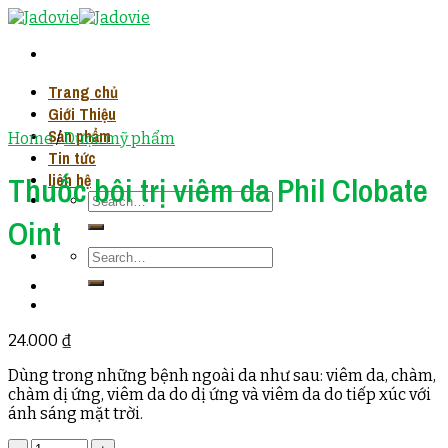
Skip
to
content
Trang chủ
Giới Thiệu
Sản phẩm
Home
/
Dược mỹ phẩm
Tin tức
liên hệ
Thuốc bôi trị viêm da Phil Clobate
Oint
24.000
₫
Dùng trong những bệnh ngoài da như sau: viêm da, chàm,
chàm dị ứng, viêm da do dị ứng và viêm da do tiếp xúc với
ánh sáng mặt trời.
Quantity